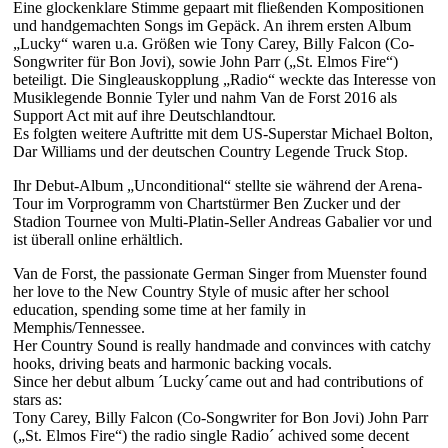
Eine glockenklare Stimme gepaart mit fließenden Kompositionen
und handgemachten Songs im Gepäck. An ihrem ersten Album
„Lucky“ waren u.a. Größen wie Tony Carey, Billy Falcon (Co-
Songwriter für Bon Jovi), sowie John Parr („St. Elmos Fire“)
beteiligt. Die Singleauskopplung „Radio“ weckte das Interesse von
Musiklegende Bonnie Tyler und nahm Van de Forst 2016 als
Support Act mit auf ihre Deutschlandtour.
Es folgten weitere Auftritte mit dem US-Superstar Michael Bolton,
Dar Williams und der deutschen Country Legende Truck Stop.
Ihr Debut-Album „Unconditional“ stellte sie während der Arena-
Tour im Vorprogramm von Chartstürmer Ben Zucker und der
Stadion Tournee von Multi-Platin-Seller Andreas Gabalier vor und
ist überall online erhältlich.
Van de Forst, the passionate German Singer from Muenster found
her love to the New Country Style of music after her school
education, spending some time at her family in
Memphis/Tennessee.
Her Country Sound is really handmade and convinces with catchy
hooks, driving beats and harmonic backing vocals.
Since her debut album ´Lucky´came out and had contributions of
stars as:
Tony Carey, Billy Falcon (Co-Songwriter for Bon Jovi) John Parr
(„St. Elmos Fire“) the radio single Radio´ achived some decent