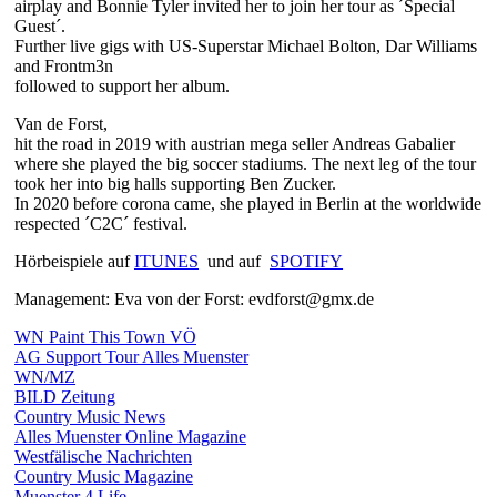
airplay and Bonnie Tyler invited her to join her tour as ´Special
Guest´.
Further live gigs with US-Superstar Michael Bolton, Dar Williams
and Frontm3n
followed to support her album.
Van de Forst,
hit the road in 2019 with austrian mega seller Andreas Gabalier
where she played the big soccer stadiums. The next leg of the tour
took her into big halls supporting Ben Zucker.
In 2020 before corona came, she played in Berlin at the worldwide
respected ´C2C´ festival.
Hörbeispiele auf
ITUNES
und auf
SPOTIFY
Management: Eva von der Forst: evdforst@gmx.de
WN Paint This Town VÖ
AG Support Tour Alles Muenster
WN/MZ
BILD Zeitung
Country Music News
Alles Muenster Online Magazine
Westfälische Nachrichten
Country Music Magazine
Muenster 4 Life